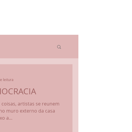
e leitura
MOCRACIA
coisas, artistas se reunem
no muro externo da casa
o a...