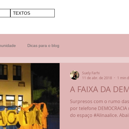
TEXTOS
munidade
Dicas para o blog
Suely Farhi
11 de abr. de 2018
1 min d
A FAIXA DA DE
Surpresos com o rumo das 
por telefone DEMOCRACIA 
do espaço #Alinaalice. Abaix