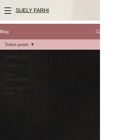
SUELY FARHI
Blog
Todos posts
Todos posts
Começar
Sua
comunidade
Dicas para o
blog