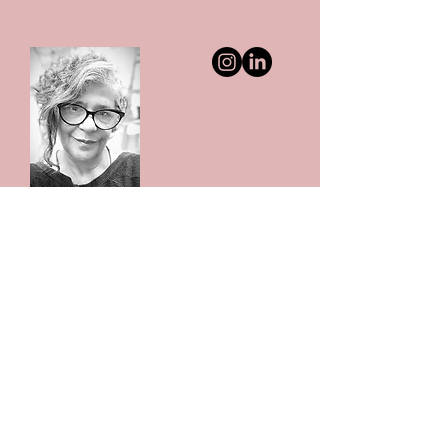
Suely Farhi explora a intersecção entre
palavra e espaço, criando obras que
transformam objetos em escritas e
vice-versa, ativando o sentido da
linguagem no ambiente. Sua pesquisa
busca resgatar palavras desgastadas,
dando-lhes nova vida e profundidade,
refletindo sobre a relação entre
linguagem e experiência espacial.