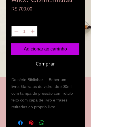
Preço
R$ 700,00
Quantidade
*
Adicionar ao carrinho
Comprar
Da série Bibliobar _ Beber um
livro. Garrafas de vidro de 500ml
com tampa de pressão com rótulo
feito com capa de livro e frases
retiradas do próprio livro.